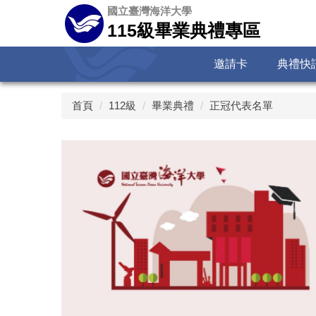
跳
國立臺灣海洋大學
到
115級畢業典禮專區
主
要
邀請卡
典禮快
內
容
區
首頁
112級
畢業典禮
正冠代表名單