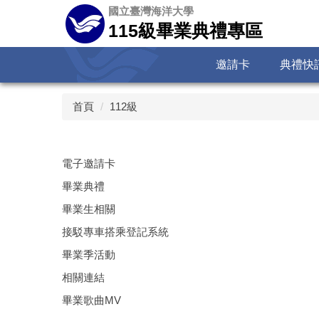
跳
國立臺灣海洋大學
到
115級畢業典禮專區
主
要
邀請卡
典禮快
內
容
區
首頁
112級
電子邀請卡
畢業典禮
畢業生相關
接駁專車搭乘登記系統
畢業季活動
相關連結
畢業歌曲MV