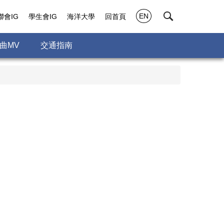
EN
聯會IG
學生會IG
海洋大學
回首頁
曲MV
交通指南