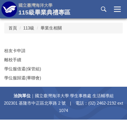
跳
國立臺灣海洋大學
到
115級畢業典禮專區
主
要
首頁
113級
畢業生相關
內
容
區
校友卡申請
離校手續
學位服借還(保管組)
學位服歸還(畢聯會)
洽詢單位
｜國立臺灣海洋大學 學生事務處 生活輔導組
202301 基隆市中正區北寧路 2 號 | 電話：(02) 2462-2192 ext
1074