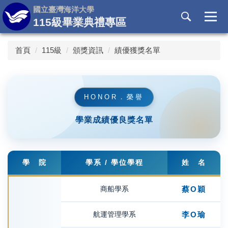
跳
國立臺灣海洋大學
到
115級畢業典禮專區
主
要
首頁
115級
頒獎資訊
績優獲獎名單
內
容
區
HONOR．榮譽
學業成績優良獎名單
學 院
學系 / 學位學程
姓 名
商船學系
蔡Ο穎
航運管理學系
李Ο瑜