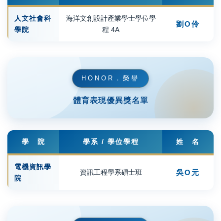
人文社會科
海洋文創設計產業學士學位學
劉Ο伶
學院
程 4A
HONOR．榮譽
體育表現優異獎名單
學 院
學系 / 學位學程
姓 名
電機資訊學
資訊工程學系碩士班
吳Ο元
院