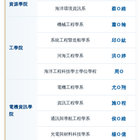
資源學院
海洋環境資訊系
蔡Ο維
機械工程學系
蕭Ο翰
系統工程暨造船學系
邱Ο紘
工學院
河海工程學系
洪Ο婷
海洋工程科技學士學位學程
周Ο
電機工程學系
尤Ο翔
資訊工程學系
施Ο程
電機資訊學
院
通訊與導航工程學系
侯Ο維
光電與材料科技學系
楊Ο億