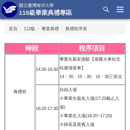
跳
國立臺灣海洋大學
到
115級畢業典禮專區
主
要
首頁
112級
畢業典禮
典禮程序表
內
容
區
時段
程序項目
畢業生親友接駁【基隆火車站北
站廣場發車】
14:30-16:30
14：30、15：30、16：30三班次
自由入場
典禮前
※畢業生親友入場(17:20截止入
場)
16:20-17:30
※畢業生入場(16:20~17:20)
※師長及貴賓入場