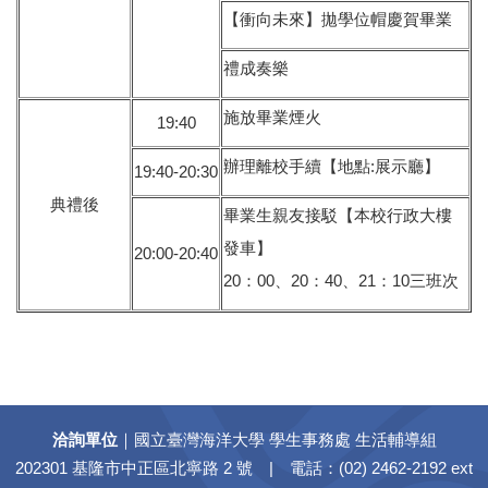
【衝向未來】拋學位帽慶賀畢業
禮成奏樂
施放畢業煙火
19:40
辦理離校手續【地點:展示廳】
19:40-20:30
典禮後
畢業生親友接駁【本校行政大樓
發車】
20:00-20:40
20：00、20：40、21：10三班次
洽詢單位
｜國立臺灣海洋大學 學生事務處 生活輔導組
202301 基隆市中正區北寧路 2 號 | 電話：(02) 2462-2192 ext