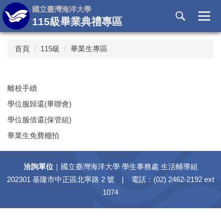
跳
國立臺灣海洋大學
到
115級畢業典禮專區
主
要
首頁
115級
畢業生專區
內
容
區
離校手續
學位服歸還(畢聯會)
學位服借還(保管組)
畢業生免費棚拍
洽詢單位
｜國立臺灣海洋大學 學生事務處 生活輔導組
202301 基隆市中正區北寧路 2 號 | 電話：(02) 2462-2192 ext
1074